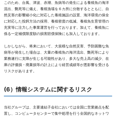
このため、台風、津波、赤潮、魚病等の発生による養殖魚の海洋
流出、斃死等に備え、養殖漁場を６カ所に分散するとともに、自
然災害の影響縮小化に対応した養殖施設の設置、海洋環境の保全
に対応した投餌方法の採用、養殖密度の低減、養殖魚生育管理の
充実等に注力した事業運営を行っております。加えて、養殖魚に
係る一定補償限度額の損害賠償保険にも加入しております。
しかしながら、将来において、大規模な自然災害、予防困難な魚
病等が発生した場合は、大量の養殖魚の海洋流出、斃死等により
業務遂行に支障が生じる可能性があり、多大な売上高の減少、在
庫の評価損・廃棄損等の計上により経営成績等が悪影響を受ける
リスクがあります。
(6）情報システムに関するリスク
当社グループは、主要連結子会社においては全国に営業拠点を配
置し、コンピュータセンターで集中処理を行う全国的なネットワ