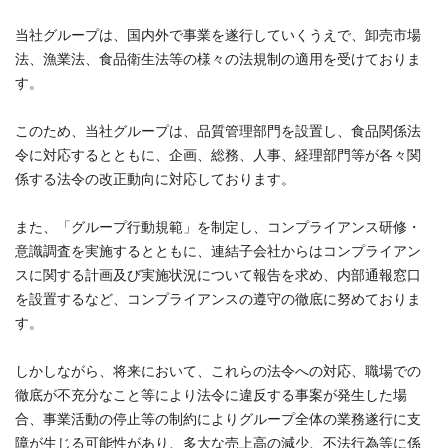
当社グループは、国内外で事業を遂行していくうえで、卸売市場
法、漁業法、食品衛生法等の様々の法規制の適用を受けておりま
す。
このため、当社グループは、品質管理部門を設置し、食品関係法
令に対応するとともに、企画、総務、人事、経理部門等が各々関
係する法令の改正動向に対応しております。
また、「グループ行動規範」を制定し、コンプライアンス研修・
意識調査を実施するとともに、連結子会社からはコンプライアン
スに関する計画及び実施状況について報告を求め、内部通報窓口
を設置するなど、コンプライアンスの遵守の徹底に努めておりま
す。
しかしながら、将来において、これらの法令への対応、職場での
徹底が不充分なこと等により法令に違反する事案が発生した場
合、事業活動の停止等の制約によりグループ全体の業務遂行に支
障が生じる可能性があり、多大な売上高の減少、不法行為等に係