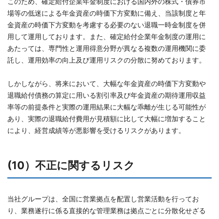
このため、確定給付企業年金制度における国内外の株式・債券市
場等の低迷による年金資産の時価下方変動に備え、当該制度と年
金資産の時価下方変動を考慮する必要のない退職一時金制度を併
用して運用しております。また、確定給付企業年金制度の運用に
あたっては、専門性と運用得意分野が異なる複数の運用機関に委
託し、運用効率の向上及び運用リスクの分散に努めております。
しかしながら、将来において、大幅な年金資産の時価下方変動や
退職給付債務の算定に用いる割引率及び年金資産の期待運用収益
率等の前提条件と実際の運用結果に大幅な乖離が生じる可能性が
あり、実際の退職給付費用が見積額に比して大幅に増加すること
により、経営成績等が悪影響を受けるリスクがあります。
(10）不正に関するリスク
当社グループは、全国に営業拠点を配置し営業活動を行ってお
り、業務遂行に係る直接的な管理業務は拠点ごとに分散化せざる