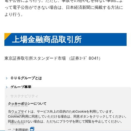
電子公告により行う。ただし、事故その他やむを得ない事由によ
って電子公告ができない場合は、日本経済新聞に掲載する方法に
より行う。
上場金融商品取引所
東京証券取引所スタンダード市場 （証券ｺｰﾄﾞ 8041）
ＯＵＧグループとは
グループ事業
サステナビリティ
クッキーポリシーについて
投資家情報
当ウェブサイトは、サービス向上の目的のためCookieを利用しています。
企業情報
Cookieの利用に同意していただける場合は、同意ボタンをクリックしてください。
同意いただけない場合は、ただちにブラウザを閉じて閲覧を中止してください。
採用情報
ご利用規約