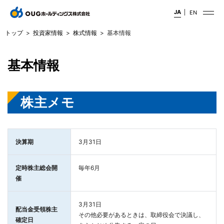
JA
EN
トップ
投資家情報
株式情報
基本情報
基本情報
株主メモ
決算期
3月31日
定時株主総会開
毎年6月
催
3月31日
配当金受領株主
その他必要があるときは、取締役会で決議し、
確定日