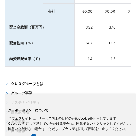
合計
60.00
70.00
75.
配当金総額（百万円）
332
376
40
配当性向（％）
24.7
12.5
11
純資産配当率（％）
1.4
1.5
1
ＯＵＧグループとは
グループ事業
サステナビリティ
クッキーポリシーについて
投資家情報
当ウェブサイトは、サービス向上の目的のためCookieを利用しています。
企業情報
Cookieの利用に同意していただける場合は、同意ボタンをクリックしてください。
同意いただけない場合は、ただちにブラウザを閉じて閲覧を中止してください。
採用情報