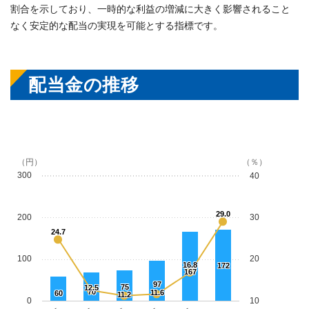
割合を示しており、一時的な利益の増減に大きく影響されること
なく安定的な配当の実現を可能とする指標です。
配当金の推移
（円）
（％）
300
40
29.0
200
30
24.7
100
20
16.8
172
167
97
75
12.5
70
11.6
60
11.2
0
10